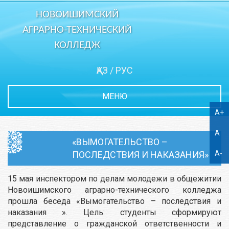
НОВОИШИМСКИЙ
АГРАРНО-ТЕХНИЧЕСКИЙ
КОЛЛЕДЖ
ҚАЗ
/
РУС
МЕНЮ
A+
A
«ВЫМОГАТЕЛЬСТВО –
ПОСЛЕДСТВИЯ И НАКАЗАНИЯ»
A-
15 мая инспектором по делам молодежи в общежитии
Новоишимского аграрно-технического колледжа
прошла беседа «Вымогательство – последствия и
наказания ». Цель: студенты сформируют
представление о гражданской ответственности и